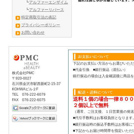
┗
アルファーエンザイム
┗
アルファーリバース
特定商取引法の表記
プライバシーポリシー
お問い合わせ
下記のお支払い方法からお選びいただ
■代金引換 ■銀行振込（前払い）
株式会社PMC
銀行振込の場合は入金確認後に商品を
〒920-0027
石川県金沢市駅西新町2-15-37
KOHWAビル２F
TEL 076-222-6079
送料１個の場合一律８００
FAX 076-222-6075
２個以上で無料
（通常、ご注文後、１日営業後の発送
■
代引手数料はお客様負担となります
■銀行振込時の振込手数料はお客様に
■下記からお届け時間帯を指定いただ